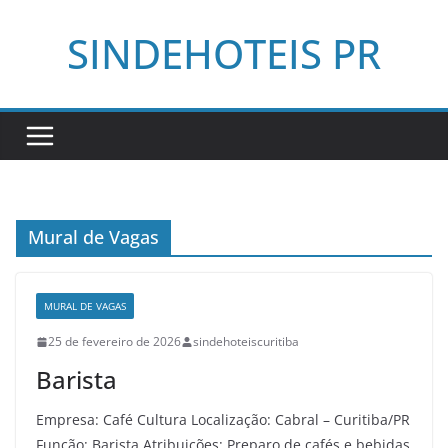
Pular
SINDEHOTEIS PR
para
o
conteúdo
Mural de Vagas
MURAL DE VAGAS
25 de fevereiro de 2026
sindehoteiscuritiba
Barista
Empresa: Café Cultura Localização: Cabral – Curitiba/PR
Função: Barista Atribuições: Preparo de cafés e bebidas