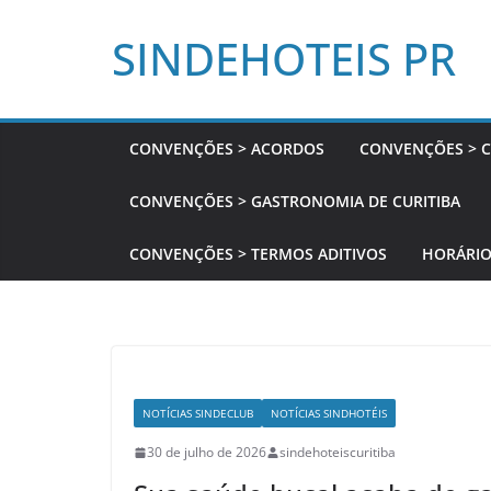
Pular
SINDEHOTEIS PR
para
o
conteúdo
CONVENÇÕES > ACORDOS
CONVENÇÕES > C
CONVENÇÕES > GASTRONOMIA DE CURITIBA
CONVENÇÕES > TERMOS ADITIVOS
HORÁRIO
NOTÍCIAS SINDECLUB
NOTÍCIAS SINDHOTÉIS
30 de julho de 2026
sindehoteiscuritiba